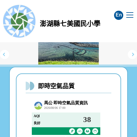
跳
到
En
主
澎湖縣七美國民小學
要
內
容
區
即時空氣品質