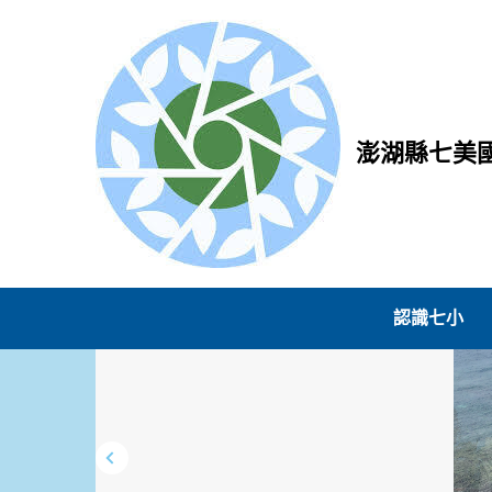
跳
到
主
要
內
容
澎湖縣七美
區
認識七小