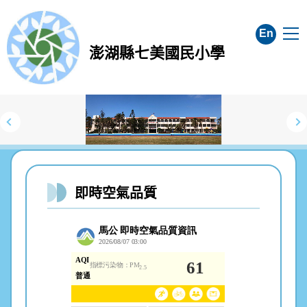
跳
到
En
主
澎湖縣七美國民小學
要
內
容
區
即時空氣品質