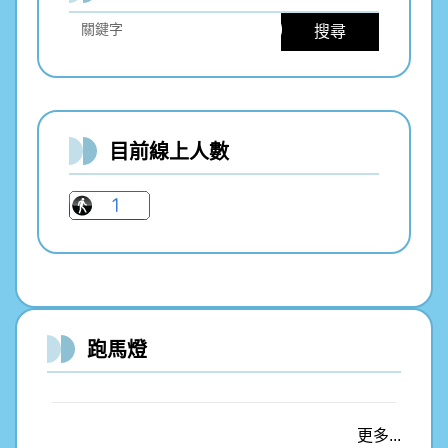
搜尋
目前線上人數
投出乾淨選票、守護澎湖未來-檢舉賄選專
線0800-024-099按4，澎湖地檢署關心您
本縣115學年度資賦優異兒童提早入國民小
跑馬燈
學鑑定簡章
本縣115學年度國民小學資賦優異學生縮短
更多...
修業年限、國民小學一般智能、領導才能暨