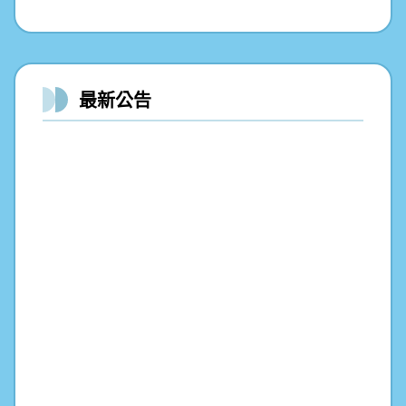
創造力及鑑定簡章
不迷小紅書，青春不迷途
最新公告