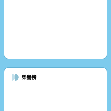
榮譽榜
113年七美國小傀儡戲 愛在雙心、石滬
情